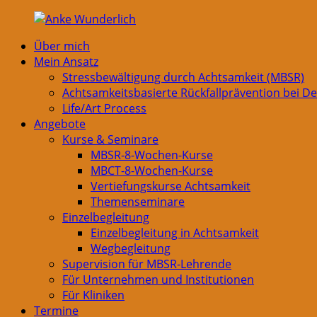
Zurück
zum
Über mich
Inhalt
Anke
Mein Ansatz
Wunderlich
Stressbewältigung durch Achtsamkeit (MBSR)
Achtsamkeitsbasierte Rückfallprävention bei D
Life/Art Process
Angebote
Kurse & Seminare
MBSR-8-Wochen-Kurse
MBCT-8-Wochen-Kurse
Vertiefungskurse Achtsamkeit
Themenseminare
Einzelbegleitung
Einzelbegleitung in Achtsamkeit
Wegbegleitung
Supervision für MBSR-Lehrende
Für Unternehmen und Institutionen
Für Kliniken
Termine