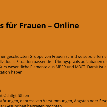
 für Frauen – Online
iner geschützten Gruppe von Frauen schrittweise zu erlernen 
ndividuelle Situation passende – Übungspraxis aufzubauen 
 Kurs wesentliche Elemente aus MBSR und MBCT. Damit ist er
tation haben.
n
trächtigt fühlen
fstörungen, depressiven Verstimmungen, Ängsten oder Ers
hrer Gesundheit beitragen möchten