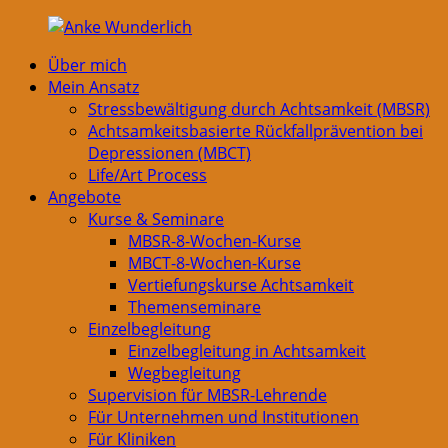
Zurück
zum
Über mich
Inhalt
Anke
Mein Ansatz
Wunderlich
Stressbewältigung durch Achtsamkeit (MBSR)
Achtsamkeitsbasierte Rückfallprävention bei
Depressionen (MBCT)
Life/Art Process
Angebote
Kurse & Seminare
MBSR-8-Wochen-Kurse
MBCT-8-Wochen-Kurse
Vertiefungskurse Achtsamkeit
Themenseminare
Einzelbegleitung
Einzelbegleitung in Achtsamkeit
Wegbegleitung
Supervision für MBSR-Lehrende
Für Unternehmen und Institutionen
Für Kliniken